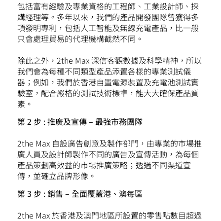
包括富有經驗及專業資格的工程師、工業設計師、採
購經理等。多年以來，我們的產品開發團隊曾獲得多
項發明專利，包括人工智能及無線充電產品，比一般
只會處理貿易的代理機構截然不同。
除此之外，2the Max 深信客觀數據及科學精神，所以
我們會為每種不同類型產品添置各樣的專業測試儀
器；例如，我們於香港自置電源裝置及充電池測試實
驗室，配合嚴格的測試技術標準，能大大確保產品質
素。
第 2 步 : 推廣及宣傳 – 最強市務團隊
2the Max 自設廣告創意及製作部門，由專業的市場推
廣人員及設計師製作不同的廣告及宣傳活動，為每個
產品策劃高效益的市場推廣策略；透過不同渠道宣
傳，並確立品牌形像。
第 3 步 : 銷售 – 全面覆蓋港、澳每區
2the Max 於香港及澳門地區所設置的零售點數目超過