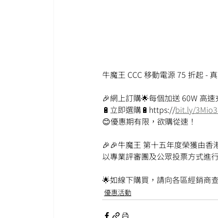
牛魔王 CCC 移動電源 75 折起 
🎉網上訂購🌟每個加送 60W 高速充
🔋立即選購🔋https://
bit.ly/3Mio
😊優惠期有限，欲購從速！
🎉🎉牛魔王 第十五年度榮獲由
以專業評審團及公眾投票方式進行
🌟如線下購買，請向各區經銷商查
優惠活動