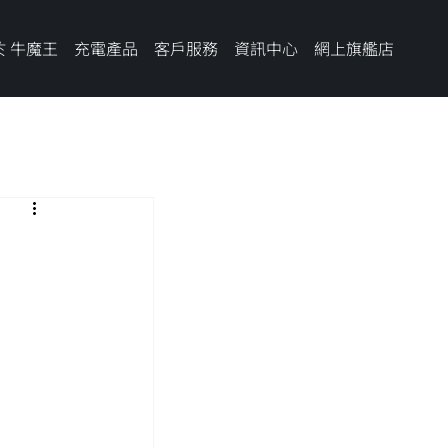
於 牛魔王
充電產品
客戶服務
資訊中心
網上旗艦店