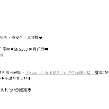
- 真認證、真安全、真登機❤️
電線🌟滿 $300 免費送貨🚚
3eB
香港經濟日報旗下
《e-zone》所頒發之「e-世代品牌大獎」
🏆獎項
多謝各界支持🌟
詢其他特別優惠🌟