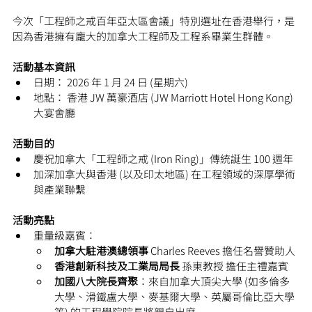
今次「工程師之戒百年亞太區會議」特別選址在香港舉行，是
因為香港擁有龐大的加拿大工程師及工程系畢業生群體。
活動基本資訊
日期： 2026 年 1 月 24 日 (星期六)
地點： 香港 JW 萬豪酒店 (JW Marriott Hotel Hong Kong) 
大宴會廳
活動目的
慶祝加拿大「工程師之戒 (Iron Ring)」傳統誕生 100 週年
加深加拿大與香港 (以及印太地區) 在工程領域的深厚學術
與產業聯繫
活動亮點
重量級嘉賓：
加拿大駐港澳總領事 
Charles Reeves 擔任名譽贊助人
香港創新科技及工業局局長
 孫東教授 擔任主禮嘉賓
加國八大院長齊聚
：來自加拿大頂尖大學 (如多倫多
大學、滑鐵盧大學、麥基爾大學、英屬哥倫比亞大學
等) 的工程學院院長將親自出席