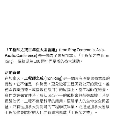
「工程師之戒百年亞太區會議」(Iron Ring Centennial Asia-
Pacific Conference) 
是一場為了慶祝加拿大「工程師之戒 (Iron 
Ring)」傳統誕生 100 週年而舉辦的盛大活動。
活動背景
在加拿大，
工程師之戒 (Iron Ring) 
是一個具有深遠象徵意義的
傳統。它不僅是一件飾品，更象徵著工程師對公眾的責任、義
務與職業道德。戒指戴在常用手的尾指上，當工程師在繪圖、
寫作或簽署文件時，形狀凹凸不平的戒指會與紙張摩擦，時刻
提醒他們：工程不僅是科學的應用，更關乎人的生命安全與福
祉。只有從加拿大受認可的工程學院畢業，或通過加拿大省級
工程師學會認證的人仕才有資格佩戴「工程師之戒」。